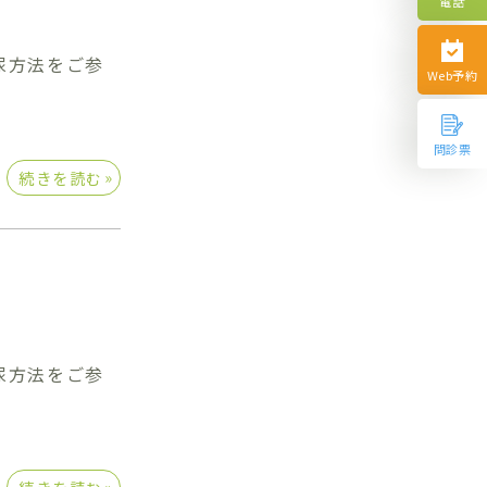
電話
尿方法をご参
Web予約
問診票
»
続きを読む
尿方法をご参
»