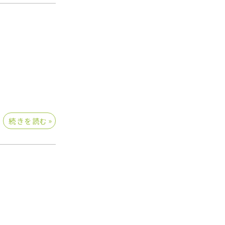
»
続きを読む