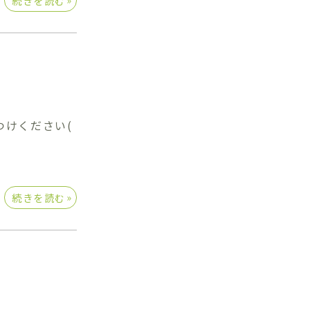
続きを読む
つけください(
»
続きを読む