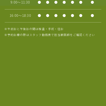
9:00～11:30
●
●
●
●
●
●
●
16:00～18:30
●
●
●
●
●
●
●
※午前診と午後診の間は検査・手術・往診
※予約診療の際はスタッフ勤務表で担当獣医師をご確認ください