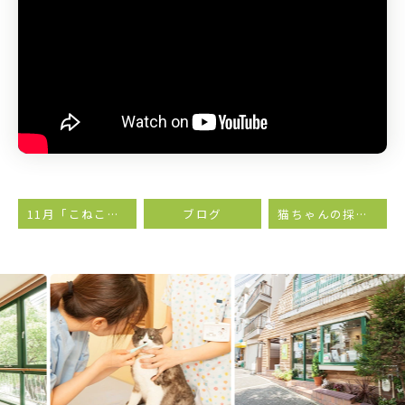
11月「こねこ塾」のお知らせ
ブログ
猫ちゃんの採尿にチャレンジしましょう( *ˊᵕˋ )②
Previous
Next