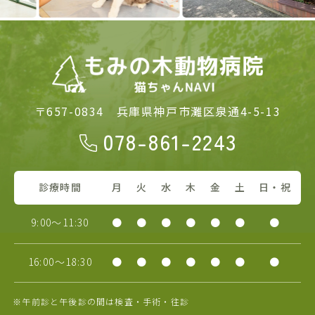
〒657-0834
兵庫県神戸市灘区泉通4-5-13
078-861-2243
診療時間
月
火
水
木
金
土
日・祝
9:00～11:30
●
●
●
●
●
●
●
16:00～18:30
●
●
●
●
●
●
●
※午前診と午後診の間は検査・手術・往診