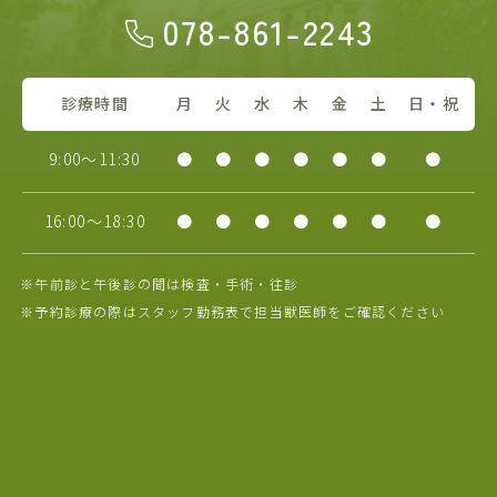
078-861-2243
診療時間
月
火
水
木
金
土
日・祝
9:00～11:30
●
●
●
●
●
●
●
16:00～18:30
●
●
●
●
●
●
●
※午前診と午後診の間は検査・手術・往診
※予約診療の際はスタッフ勤務表で担当獣医師をご確認ください