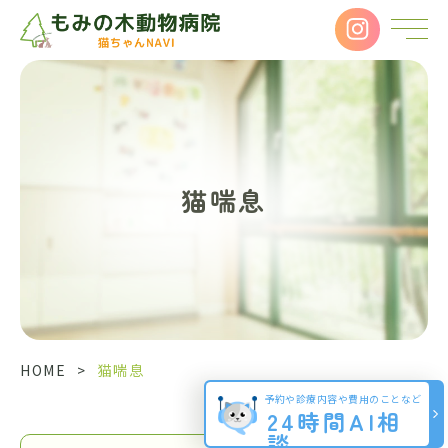
猫喘息
HOME
>
猫喘息
予約や診療内容や費用のことなど
24時間AI相
談