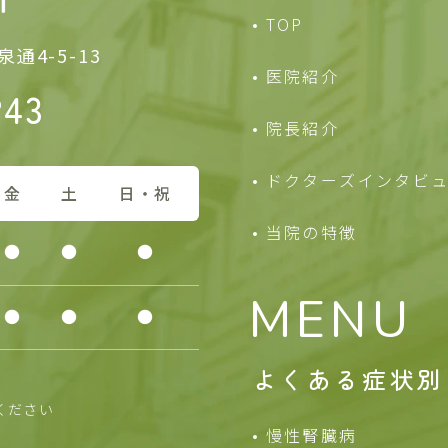
TOP
通4-5-13
医院紹介
243
院長紹介
ドクターズインタビ
金
土
日・祝
当院の特徴
●
●
●
MENU
●
●
●
よくある症状別
ください
慢性腎臓病