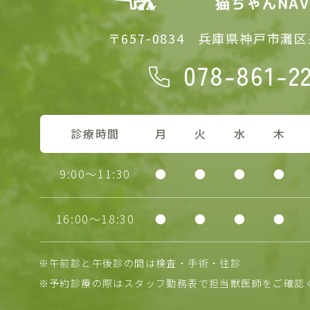
〒657-0834
兵庫県神戸市灘区泉
078-861-2
診療時間
月
火
水
木
9:00～11:30
●
●
●
●
16:00～18:30
●
●
●
●
※午前診と午後診の間は検査・手術・往診
※予約診療の際はスタッフ勤務表で担当獣医師をご確認