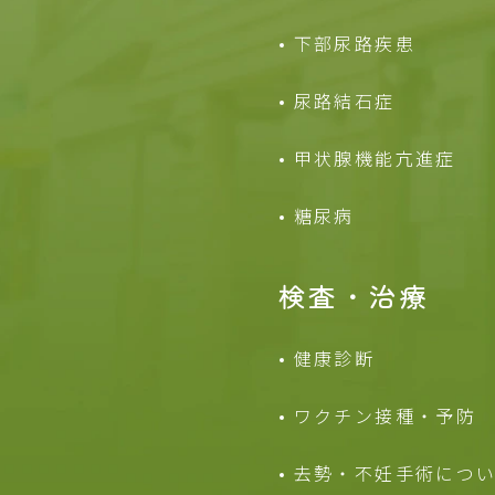
下部尿路疾患
尿路結石症
甲状腺機能亢進症
糖尿病
検査・治療
健康診断
ワクチン接種・予防
去勢・不妊手術につ