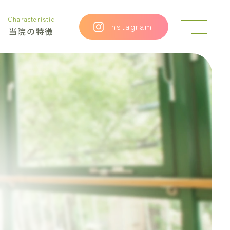
Characteristic
GW
Instagram
当院の特徴
も
診
療
し
て
い
ま
す