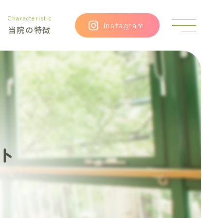
Characteristic
猫
Instagram
当院の特徴
ち
ゃ
ん
を
飼
う
時
の
ポ
イ
ト
ン
ト