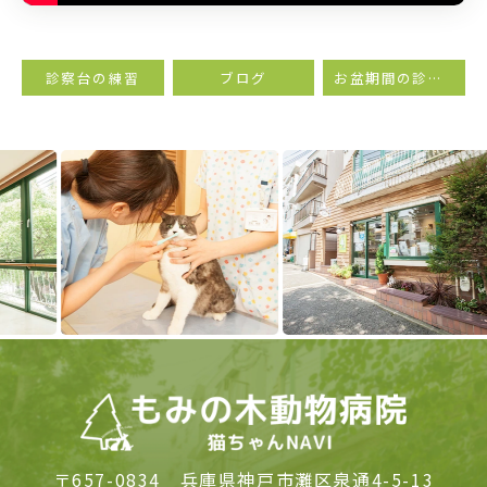
診察台の練習
ブログ
お盆期間の診療について
Previous
Next
〒657-0834
兵庫県神戸市灘区泉通4-5-13