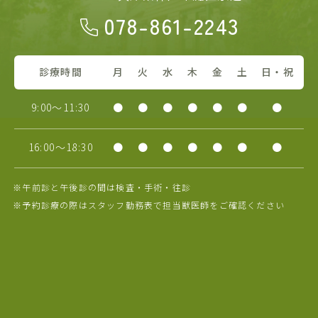
078-861-2243
診療時間
月
火
水
木
金
土
日・祝
9:00～11:30
●
●
●
●
●
●
●
16:00～18:30
●
●
●
●
●
●
●
※午前診と午後診の間は検査・手術・往診
※予約診療の際はスタッフ勤務表で担当獣医師をご確認ください