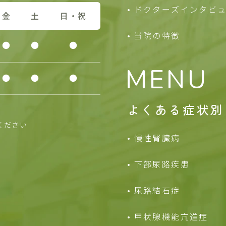
ドクターズインタビ
金
土
日・祝
当院の特徴
●
●
●
MENU
●
●
●
よくある症状別
ください
慢性腎臓病
下部尿路疾患
尿路結石症
甲状腺機能亢進症