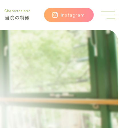
Characteristic
こ
Instagram
当院の特徴
ね
こ
の
幼
稚
園
の
様
子
2020
年
7
月
15
日