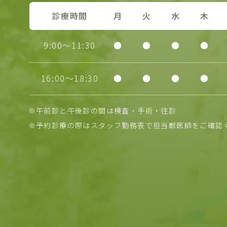
診療時間
月
火
水
木
9:00～11:30
●
●
●
●
16:00～18:30
●
●
●
●
※午前診と午後診の間は検査・手術・往診
※予約診療の際はスタッフ勤務表で担当獣医師をご確認