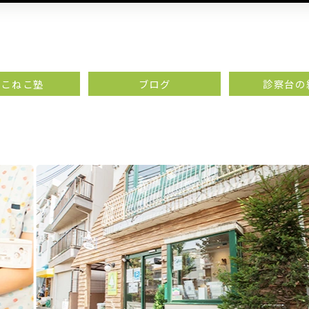
月こねこ塾
ブログ
診察台の