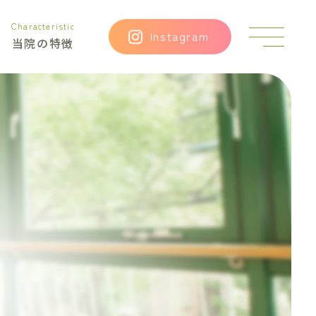
Characteristic
⑥
Instagram
当院の特徴
ス
テ
イ
ホ
ー
ム
で
猫
ち
ゃ
ん
に
教
え
て
み