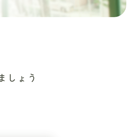
ま
し
ょ
う
ましょう