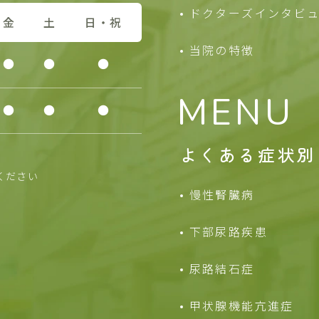
ドクターズインタビ
金
土
日・祝
当院の特徴
●
●
●
MENU
●
●
●
よくある症状別
ください
慢性腎臓病
下部尿路疾患
尿路結石症
甲状腺機能亢進症