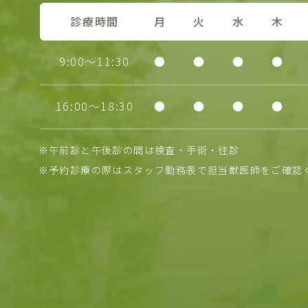
診療時間
月
火
水
木
9:00～11:30
●
●
●
●
16:00～18:30
●
●
●
●
※午前診と午後診の間は検査・手術・往診
※予約診療の際はスタッフ勤務表で担当獣医師をご確認